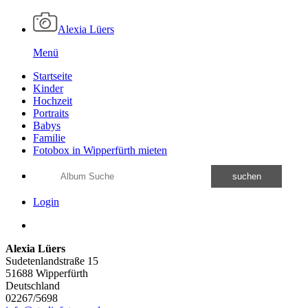
Alexia Lüers
Menü
Startseite
Kinder
Hochzeit
Portraits
Babys
Familie
Fotobox in Wipperfürth mieten
suchen
Login
Alexia Lüers
Sudetenlandstraße 15
51688 Wipperfürth
Deutschland
02267/5698