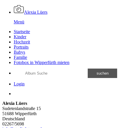
Alexia Lüers
Menü
Startseite
Kinder
Hochzeit
Portraits
Babys
Familie
Fotobox in Wipperfürth mieten
suchen
Login
Alexia Lüers
Sudetenlandstraße 15
51688 Wipperfürth
Deutschland
02267/5698