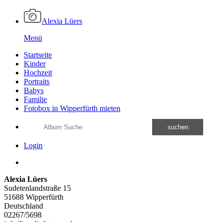
Alexia Lüers
Menü
Startseite
Kinder
Hochzeit
Portraits
Babys
Familie
Fotobox in Wipperfürth mieten
suchen
Login
Alexia Lüers
Sudetenlandstraße 15
51688 Wipperfürth
Deutschland
02267/5698