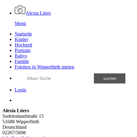
Alexia Lüers
Menü
Startseite
Kinder
Hochzeit
Portraits
Babys
Familie
Fotobox in Wipperfürth mieten
suchen
Login
Alexia Lüers
Sudetenlandstraße 15
51688 Wipperfürth
Deutschland
02267/5698