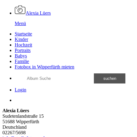
Alexia Lüers
Menü
Startseite
Kinder
Hochzeit
Portraits
Babys
Familie
Fotobox in Wipperfürth mieten
suchen
Login
Alexia Lüers
Sudetenlandstraße 15
51688 Wipperfürth
Deutschland
02267/5698