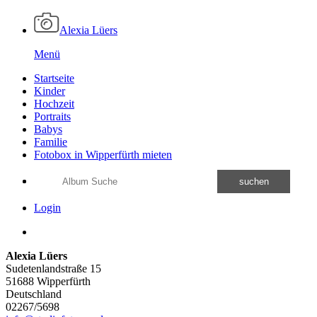
Alexia Lüers
Menü
Startseite
Kinder
Hochzeit
Portraits
Babys
Familie
Fotobox in Wipperfürth mieten
suchen
Login
Alexia Lüers
Sudetenlandstraße 15
51688 Wipperfürth
Deutschland
02267/5698